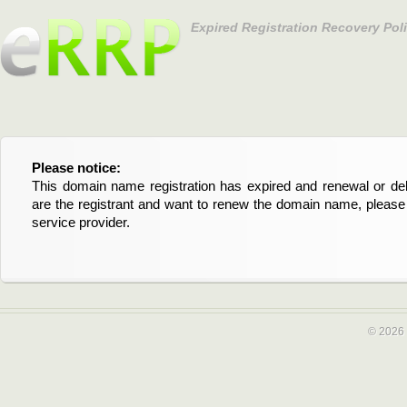
Expired Registration Recovery Pol
Please notice:
Bitte beachten Sie:
This domain name registration has expired and renewal or dele
Diese Domainregistrierung ist abgelaufen und die Verläng
are the registrant and want to renew the domain name, please 
Domain stehen an. Wenn Sie der Registrant sind und di
service provider.
verlängern möchten, kontaktieren Sie bitte Ihren Service-Provid
© 2026